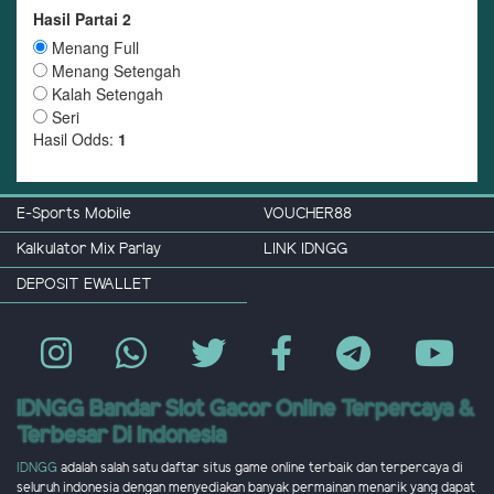
E-Sports Mobile
VOUCHER88
Kalkulator Mix Parlay
LINK IDNGG
DEPOSIT EWALLET
IDNGG Bandar Slot Gacor Online Terpercaya &
Terbesar Di Indonesia
IDNGG
adalah salah satu daftar situs game online terbaik dan terpercaya di
seluruh indonesia dengan menyediakan banyak permainan menarik yang dapat