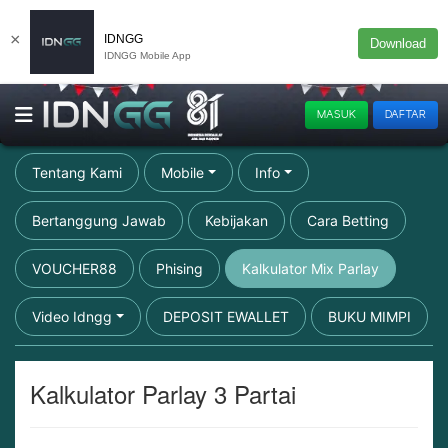
×
IDNGG
Download
IDNGG Mobile App
MASUK
DAFTAR
Tentang Kami
Mobile
Info
Bertanggung Jawab
Kebijakan
Cara Betting
VOUCHER88
Phising
Kalkulator Mix Parlay
Video Idngg
DEPOSIT EWALLET
BUKU MIMPI