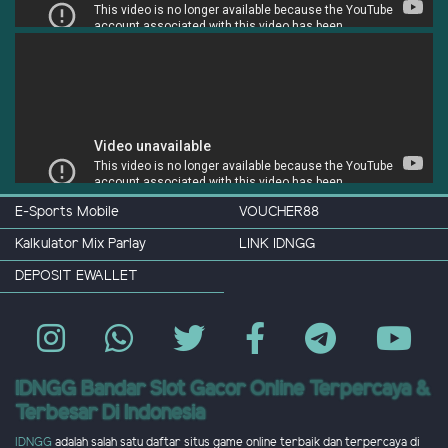
E-Sports Mobile
VOUCHER88
Kalkulator Mix Parlay
LINK IDNGG
DEPOSIT EWALLET
IDNGG Bandar Slot Gacor Online Terpercaya &
Terbesar Di Indonesia
IDNGG
adalah salah satu daftar situs game online terbaik dan terpercaya di